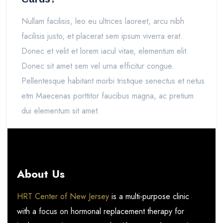
Nullam facilisis, leo eu ultrices laoreet, arcu nibh
facilisis justo, et placerat sem ipsum viverra erat.
Donec et velit et lorem iacul vitae, elementum elit.
Donec sit amet sem vel urna efficitur congue.
Pellentesque habitant morbi tristique senectus et netus
etm Maecenas porttitor faucibus magna, ac pretium
dui elementum sit amet.
About Us
HRT Center of New Jersey
is a multi-purpose clinic
with a focus on hormonal replacement therapy for