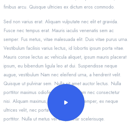
finibus arcu. Quisque ultricies ex dictum eros commodo.
Sed non varius erat. Aliquam vulputate nec elit et gravida.
Fusce nec tempus erat. Mauris iaculis venenatis sem ac
semper. Fus metus, vitae malesuada elit. Duis vitae purus urna.
Vestibulum facilisis varius lectus, id lobortis ipsum porta vitae.
Mauris conse lectus ac vehicula aliquet, ipsum mauris placerat
ipsum, eu bibendum ligula leo at dui. Suspendisse neque
augue, vestibulum Nam nec eleifend urna, a hendrerit velit.
Quisque ut pulvinar sem. Nulla sit amet auctor lectus. Nulla
porttitor maximus odiofe iaculis quis. Nam nec consectetur
nisi. Aliquam maximus, arcu ut euismod semper, ex neque
ultrices velit, nec porta nequenisi
porttitor. Nulla ut metus vel elit puvinar scelerisuqe.